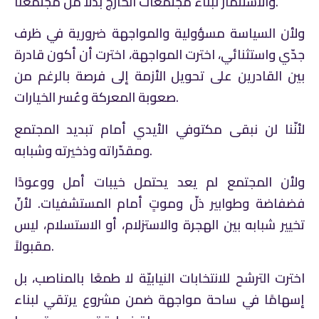
والاستثمار لبناء مجتمعات الخارج بدلًا من مجتمعنا.
ولأن السياسة مسؤولية والمواجهة ضرورية في ظرف
جدّي واستثنائي، اخترت المواجهة، اخترت أن أكون قادرة
بين القادرين على تحويل الأزمة إلى فرصة بالرغم من
صعوبة المعركة وعُسر الخيارات.
لأنّنا لن نبقى مكتوفي الأيدي أمام تبديد المجتمع
ومقدّراته وذخيرته وشبابه.
ولأن المجتمع لم يعد يحتمل خيبات أمل ووعودًا
فضفاضة وطوابير ذلّ وموتٍ أمام المستشفيات. لأنّ
تخيير شبابه بين الهجرة والاستزلام، أو الاستسلام، ليس
مقبولاً.
اخترت الترشح للانتخابات النيابيّة لا طمعًا بالمناصب، بل
إسهامًا في ساحة مواجهة ضمن مشروع يرتقي لبناء