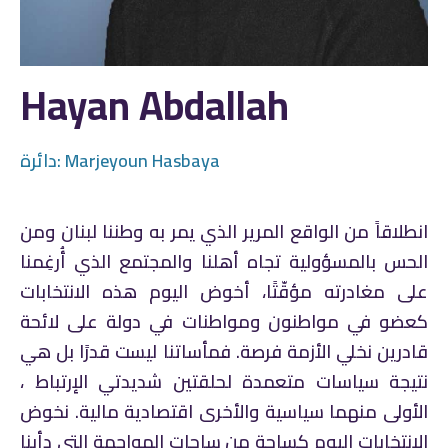
Hayan Abdallah
Marjeyoun Hasbaya
دائرة:
انطلاقاً من الواقع المرير الذي يمر به وطننا لبنان ومن
الحس بالمسؤولية تجاه أهلنا والمجتمع الذي أُرغِمنا
على مغادرته مؤقّتًا، أخوض اليوم هذه الانتخابات
كعضو في مواطنون ومواطنات في دولة على لائحة
قادرين نخلي الأزمة فرصة. فمأساتنا ليست قدرًا بل هي
نتيجة سياسات متعمدة لحلقتين شديدتي الإرتباط ،
الأولى منهما سياسية والأخرى اقتصادية مالية. نخوض
الانتخابات اليوم كساحة من ساحات المواجهة التي دأبنا