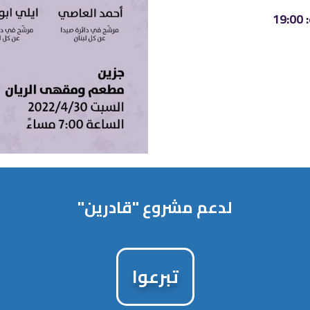
1
لدعم مشروع "قادرين"
تبرعوا