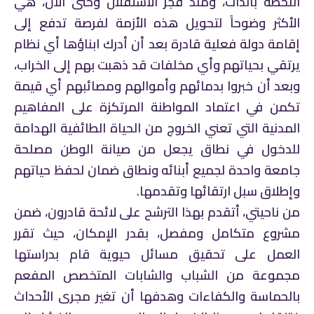
اللحظة بالذات، ومنذ فجر الاستقلال وحتى الآن، هي
الأكثر وضوحاً لتحويل هذه الأزمة لفرصة تدفع إلى
إقامة دولة فعلية قادرة بعد أن أدرك ابناؤها أي نظام
يرتقي بحياتهم وأي مخلفات قد ذهبت بهم إلى الخراب،
وبعد أن خبروا بدمائهم وأموالهم ومصائبهم أي قيمة
تكمن في اعتماد المواطنة المرتكزة على المفاهيم
المدنية التي تعني الخروج من الحياة الطائفية الهدامة
للدخول في نطاق يجعل من صيانة الوطن مصلحة
جامعة واحدة لجميع أبنائه ونطاق ضمان لحفظ حياتهم
وإطلاق سبل ارتقائها وتقدمها.
من ناحيتي، أتقدم بهذا الترشح على لائحة قادرون، ضمن
مشروع متكامل ومفصل، بقدر الإمكان، حيث تقرر
العمل على تحقيق مسائل حيوية قام بدراستها
مجموعة من الشباب والشابات المتخصص المفعم
بالحماسة والكفاءات وهدفها أن تغير مجرى الأحداث