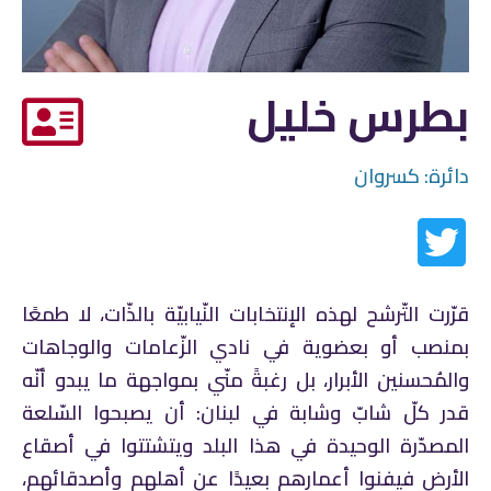
بطرس خليل
دائرة:
كسروان
قرّرت التّرشح لهذه الإنتخابات النّيابيّة بالذّات، لا طمعًا
بمنصب أو بعضوية في نادي الزّعامات والوجاهات
والمُحسنين الأبرار، بل رغبةً منّي بمواجهة ما يبدو أنّه
قدر كلّ شابّ وشابة في لبنان: أن يصبحوا السّلعة
المصدّرة الوحيدة في هذا البلد ويتشتتوا في أصقاع
الأرض فيفنوا أعمارهم بعيدًا عن أهلهم وأصدقائهم،