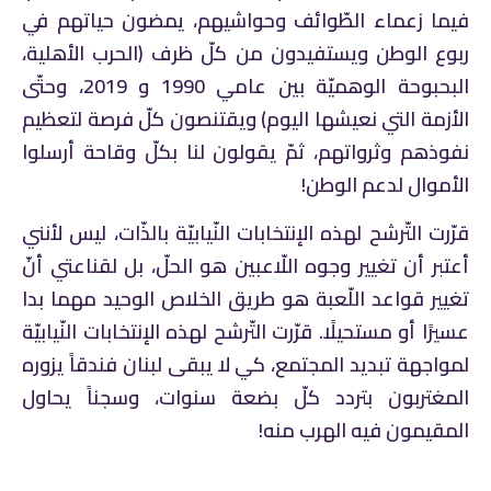
فيما زعماء الطّوائف وحواشيهم، يمضون حياتهم في
ربوع الوطن ويستفيدون من كلّ ظرف (الحرب الأهلية،
البحبوحة الوهميّة بين عامي 1990 و 2019، وحتّى
الأزمة التي نعيشها اليوم) ويقتنصون كلّ فرصة لتعظيم
نفوذهم وثرواتهم، ثمّ يقولون لنا بكلّ وقاحة أرسلوا
الأموال لدعم الوطن!
قرّرت التّرشح لهذه الإنتخابات النّيابيّة بالذّات، ليس لأنني
أعتبر أن تغيير وجوه اللّاعبين هو الحلّ، بل لقناعتي أنّ
تغيير قواعد اللّعبة هو طريق الخلاص الوحيد مهما بدا
عسيرًا أو مستحيلًا. قرّرت التّرشح لهذه الإنتخابات النّيابيّة
لمواجهة تبديد المجتمع، كي لا يبقى لبنان فندقاً يزوره
المغتربون بتردد كلّ بضعة سنوات، وسجناً يحاول
المقيمون فيه الهرب منه!