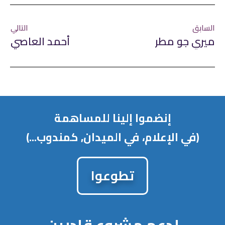
السابق
التالي
ميري جو مطر
أحمد العاصي
إنضموا إلينا للمساهمة
(في الإعلام، في الميدان, كمندوب...)
تطوعوا