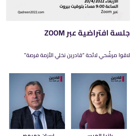
جلسة افتراضية عبر ZOOM
لاقوا مرشّحي لائحة “قادرين نخلي الأزمة فرصة”
رانيا الميس
غسان حميمص