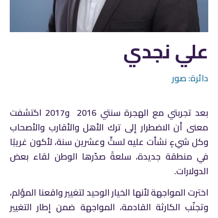
علي نجدي
دائرة:
صور
بعد تجربتي مع الهجرة سنتي 2016 و2017 اكتشفت
معنى أن الاضطرار إلى ترك الأهل والأقارب والأصحاب
وكل شيءٍ نشأت عليه لستٍّ وعشرين سنة، لأكون غريبًا
في منطقة جديدة، سلعةً صدّرها الوطن لقاء بعض
الدولارات.
اخترت المواجهة لأنها الخيار الوحيد لتغيير واقعنا المؤلم،
وتجنّب الكارثة القادمة، المواجهة ضمن إطار التغيير